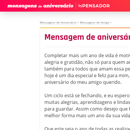
by
Mensagens de Aniversário
>
Mensagens de Amigo
>
Mensagem de aniversár
Completar mais um ano de vida é moti
alegria e gratidão, não só para quem a
também para todos que amam essa pes
hoje é um dia especial e feliz para mim,
aniversário do meu amigo querido.
Um ciclo está se fechando, e eu esper
muitas alegrias, aprendizagens e linda
para guardar. Assim como desejo que
melhor forma mais um ano da sua vida
Que este seja o ano de todas as realiza