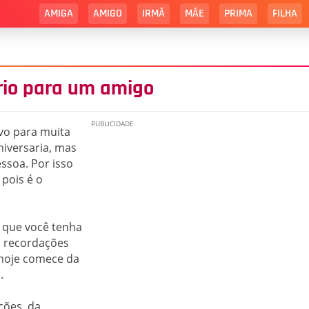
AMIGA
AMIGO
IRMÃ
MÃE
PRIMA
FILHA
io para um amigo
vo para muita
niversaria, mas
soa. Por isso
 pois é o
o que você tenha
s recordações
 hoje comece da
.
ções, da