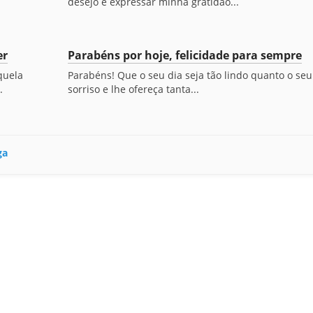
desejo é expressar minha gratidão...
er
Parabéns por hoje, felicidade para sempre
quela
Parabéns! Que o seu dia seja tão lindo quanto o seu
.
sorriso e lhe ofereça tanta...
ga