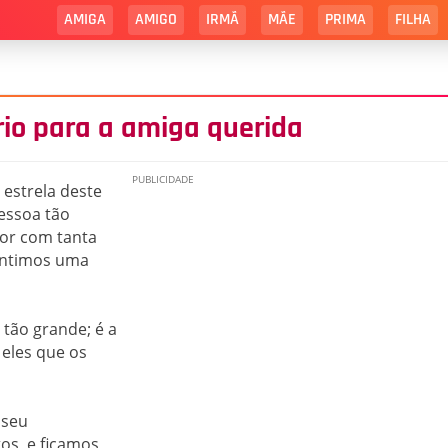
AMIGA
AMIGO
IRMÃ
MÃE
PRIMA
FILHA
io para a amiga querida
 estrela deste
essoa tão
dor com tanta
sentimos uma
 tão grande; é a
 eles que os
 seu
s, e ficamos