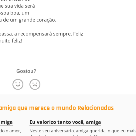
ue sua vida será
ssoa boa, um
a de um grande coração.
 passa, a recompensará sempre. Feliz
uito feliz!
Gostou?
 amiga que merece o mundo Relacionadas
amiga
Eu valorizo tanto você, amiga
odo o amor,
Neste seu aniversário, amiga querida, o que eu mai