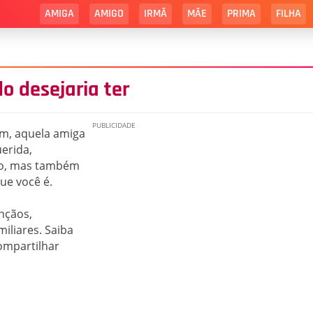
AMIGA
AMIGO
IRMÃ
MÃE
PRIMA
FILHA
 desejaria ter
m, aquela amiga
erida,
io, mas também
ue você é.
nçãos,
miliares. Saiba
ompartilhar