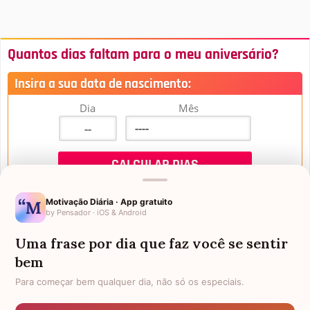
Quantos dias faltam para o meu aniversário?
Insira a sua data de nascimento:
Dia
Mês
Motivação Diária · App gratuito
by Pensador · iOS & Android
Uma frase por dia que faz você se sentir
Mensagens de Aniversário
bem
Para começar bem qualquer dia, não só os especiais.
FALTAM 3 DIAS PARA O MEU
FRASES PARA PADRINHO
ANIVERSÁRIO