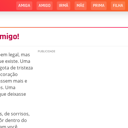
AMIGA
AMIGO
IRMÃ
MÃE
PRIMA
FILHA
amigo!
em legal, mas
ue existe. Uma
ota de tristeza
 coração
hassem mais e
os. Uma
ue deixasse
s, de sorrisos,
ôr dentro do
mam você