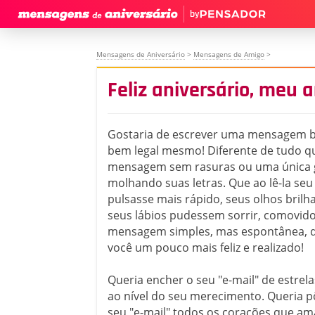
by
Mensagens de Aniversário
>
Mensagens de Amigo
>
Feliz aniversário, meu 
Gostaria de escrever uma mensagem b
bem legal mesmo! Diferente de tudo q
mensagem sem rasuras ou uma única g
molhando suas letras. Que ao lê-la seu
pulsasse mais rápido, seus olhos bril
seus lábios pudessem sorrir, comovid
mensagem simples, mas espontânea, q
você um pouco mais feliz e realizado!
Queria encher o seu "e-mail" de estrela
ao nível do seu merecimento. Queria p
seu "e-mail" todos os corações que a