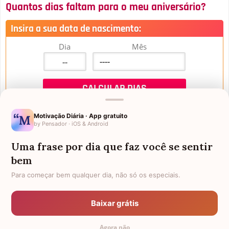
Quantos dias faltam para o meu aniversário?
Insira a sua data de nascimento:
Dia
Mês
Motivação Diária · App gratuito
by Pensador · iOS & Android
Uma frase por dia que faz você se sentir
Mensagens de Aniversário
bem
Para começar bem qualquer dia, não só os especiais.
FALTAM 3 DIAS PARA O MEU
FRASES PARA PADRINHO
ANIVERSÁRIO
Baixar grátis
EX-GENRO
AFILHADOS GÊMEOS
Agora não