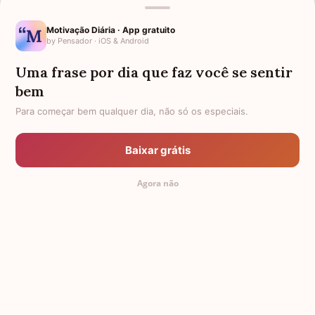
Motivação Diária · App gratuito
by Pensador · iOS & Android
Uma frase por dia que faz você se sentir
Mensagens de Aniversário
bem
Para começar bem qualquer dia, não só os especiais.
FALTAM 3 DIAS PARA O MEU
FRASES PARA PADRINHO
ANIVERSÁRIO
Baixar grátis
EX-GENRO
AFILHADOS GÊMEOS
Agora não
SOGRO PARA NORA
FRASES PARA IRMÃ MAIS VELHA
TODAS AS CATEGORIAS
© 2011-2026 Mensagem Aniversário