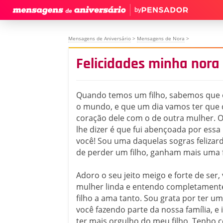
by
Mensagens de Aniversário
>
Mensagens de Nora
>
Felicidades minha nora
Quando temos um filho, sabemos que 
o mundo, e que um dia vamos ter que d
coração dele com o de outra mulher. 
lhe dizer é que fui abençoada por essa
você! Sou uma daquelas sogras felizar
de perder um filho, ganham mais uma f
Adoro o seu jeito meigo e forte de ser
mulher linda e entendo completament
filho a ama tanto. Sou grata por ter 
você fazendo parte da nossa família, e 
ter mais orgulho do meu filho. Tenho c