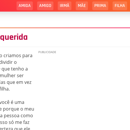
AMIGA
AMIGO
IRMÃ
MÃE
PRIMA
FILHA
 querida
o criamos para
ividir o
O que tenho a
 mulher ser
das que em vez
ilha.
, você é uma
e porque o meu
uma pessoa como
isso só me faz
erteza que ele