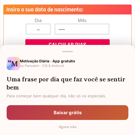
Insira a sua data de nascimento:
Dia
Mês
Motivação Diária · App gratuito
by Pensador · iOS & Android
Uma frase por dia que faz você se sentir
Mensagens de Aniversário
bem
Para começar bem qualquer dia, não só os especiais.
FALTAM 3 DIAS PARA O MEU
FRASES PARA PADRINHO
ANIVERSÁRIO
Baixar grátis
EX-GENRO
AFILHADOS GÊMEOS
Agora não
SOGRO PARA NORA
CUNHADO CHATO