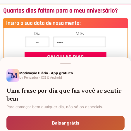
Quantos dias faltam para o meu aniversário?
Insira a sua data de nascimento:
Dia
Mês
Motivação Diária · App gratuito
by Pensador · iOS & Android
Uma frase por dia que faz você se sentir
Mensagens de Aniversário
bem
Para começar bem qualquer dia, não só os especiais.
FALTAM 3 DIAS PARA O MEU
FRASES PARA PADRINHO
ANIVERSÁRIO
Baixar grátis
EX-GENRO
AFILHADOS GÊMEOS