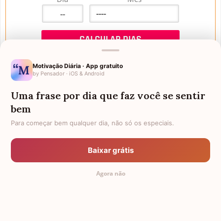
Motivação Diária · App gratuito
by Pensador · iOS & Android
Uma frase por dia que faz você se sentir
Mensagens de Aniversário
bem
Para começar bem qualquer dia, não só os especiais.
FALTAM 3 DIAS PARA O MEU
FRASES PARA PADRINHO
ANIVERSÁRIO
Baixar grátis
EX-GENRO
AFILHADOS GÊMEOS
Agora não
SOGRO PARA NORA
CUNHADO CHATO
TODAS AS CATEGORIAS