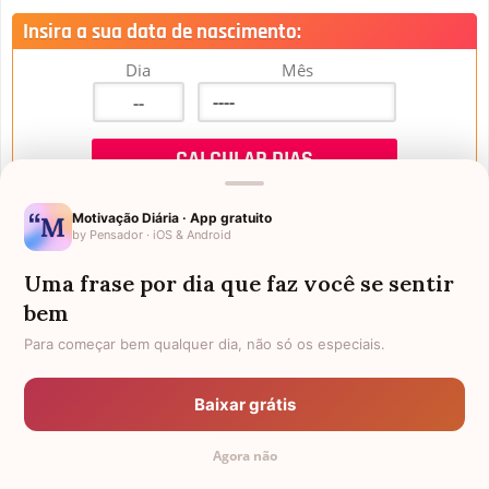
Insira a sua data de nascimento:
Dia
Mês
Motivação Diária · App gratuito
by Pensador · iOS & Android
Uma frase por dia que faz você se sentir
Mensagens de Aniversário
bem
Para começar bem qualquer dia, não só os especiais.
FALTAM 3 DIAS PARA O MEU
FRASES PARA PADRINHO
ANIVERSÁRIO
Baixar grátis
EX-GENRO
AFILHADOS GÊMEOS
Agora não
SOGRO PARA NORA
CUNHADO CHATO