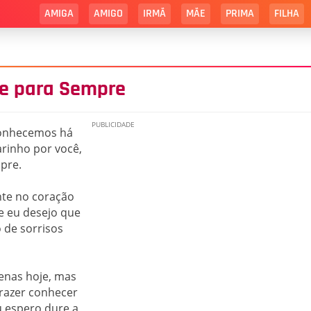
AMIGA
AMIGO
IRMÃ
MÃE
PRIMA
FILHA
e para Sempre
 conhecemos há
rinho por você,
pre.
nte no coração
e eu desejo que
o de sorrisos
penas hoje, mas
prazer conhecer
u espero dure a