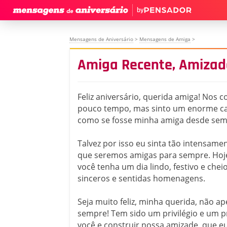
by
Mensagens de Aniversário
>
Mensagens de Amiga
>
Amiga Recente, Amizad
Feliz aniversário, querida amiga! Nos
pouco tempo, mas sinto um enorme ca
como se fosse minha amiga desde sem
Talvez por isso eu sinta tão intensame
que seremos amigas para sempre. Hoj
você tenha um dia lindo, festivo e chei
sinceros e sentidas homenagens.
Seja muito feliz, minha querida, não a
sempre! Tem sido um privilégio e um 
você e construir nossa amizade, que e