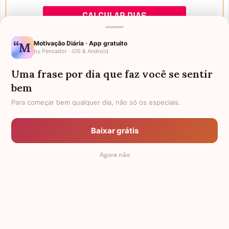
Motivação Diária · App gratuito
by Pensador · iOS & Android
Uma frase por dia que faz você se sentir
Mensagens de Aniversário
bem
Para começar bem qualquer dia, não só os especiais.
FALTAM 3 DIAS PARA O MEU
FRASES PARA PADRINHO
ANIVERSÁRIO
Baixar grátis
EX-GENRO
AFILHADOS GÊMEOS
Agora não
SOGRO PARA NORA
CUNHADO CHATO
TODAS AS CATEGORIAS