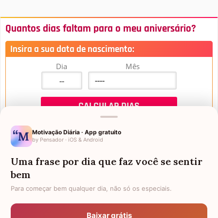
Quantos dias faltam para o meu aniversário?
Insira a sua data de nascimento:
Dia
Mês
Motivação Diária · App gratuito
by Pensador · iOS & Android
Uma frase por dia que faz você se sentir
Mensagens de Aniversário
bem
Para começar bem qualquer dia, não só os especiais.
FALTAM 3 DIAS PARA O MEU
FRASES PARA PADRINHO
ANIVERSÁRIO
Baixar grátis