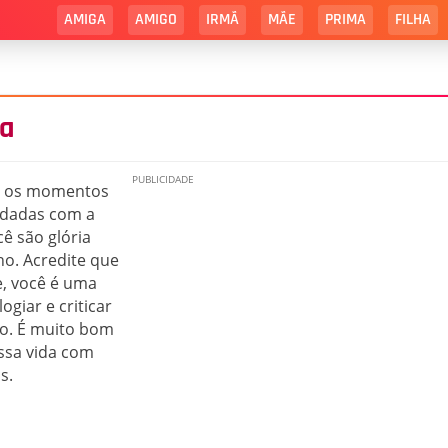
AMIGA
AMIGO
IRMÃ
MÃE
PRIMA
FILHA
ga
os os momentos
 dadas com a
cê são glória
o. Acredite que
e, você é uma
giar e criticar
o. É muito bom
ssa vida com
s.