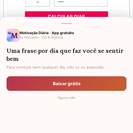
Motivação Diária · App gratuito
by Pensador · iOS & Android
Uma frase por dia que faz você se sentir
Mensagens de Aniversário
bem
Para começar bem qualquer dia, não só os especiais.
FALTAM 3 DIAS PARA O MEU
FRASES PARA PADRINHO
ANIVERSÁRIO
Baixar grátis
EX-GENRO
AFILHADOS GÊMEOS
Agora não
SOGRO PARA NORA
CUNHADO CHATO
TODAS AS CATEGORIAS