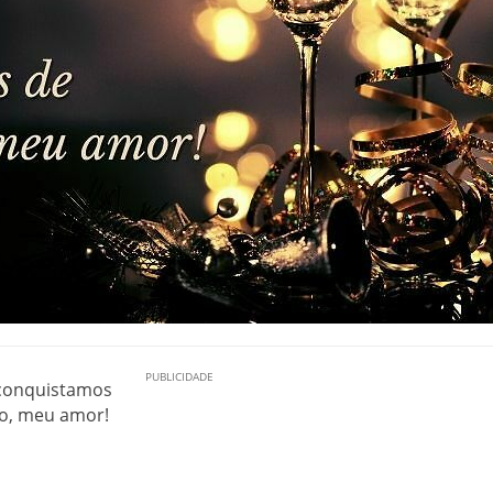
 conquistamos
to, meu amor!