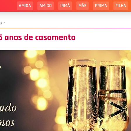
AMIGA
AMIGO
IRMÃ
MÃE
PRIMA
FILHA
to
>
15 anos de casamento