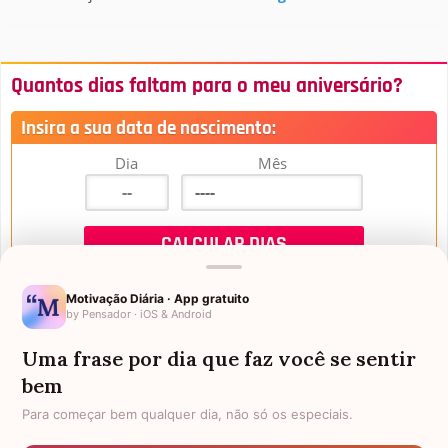
Quantos dias faltam para o meu aniversário?
Insira a sua data de nascimento:
Dia
Mês
Motivação Diária · App gratuito
by Pensador · iOS & Android
Uma frase por dia que faz você se sentir
Mensagens de Aniversário
bem
Para começar bem qualquer dia, não só os especiais.
FALTAM 3 DIAS PARA O MEU
FRASES PARA PADRINHO
ANIVERSÁRIO