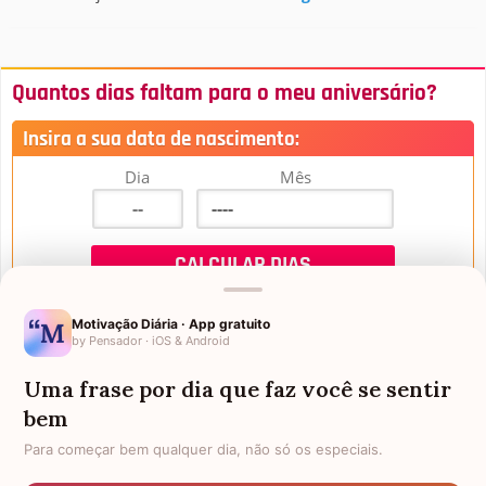
Quantos dias faltam para o meu aniversário?
Insira a sua data de nascimento:
Dia
Mês
Motivação Diária · App gratuito
by Pensador · iOS & Android
Uma frase por dia que faz você se sentir
Mensagens de Aniversário
bem
Para começar bem qualquer dia, não só os especiais.
FALTAM 3 DIAS PARA O MEU
FRASES PARA PADRINHO
ANIVERSÁRIO