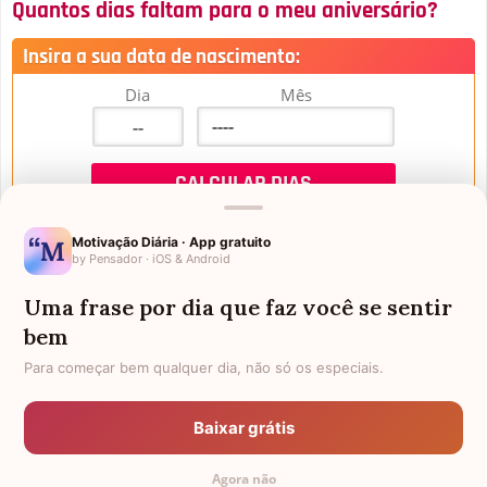
Quantos dias faltam para o meu aniversário?
Insira a sua data de nascimento:
Dia
Mês
Motivação Diária · App gratuito
by Pensador · iOS & Android
Uma frase por dia que faz você se sentir
Mensagens de Aniversário
bem
Para começar bem qualquer dia, não só os especiais.
FALTAM 3 DIAS PARA O MEU
FRASES PARA PADRINHO
ANIVERSÁRIO
Baixar grátis
EX-GENRO
AFILHADOS GÊMEOS
Agora não