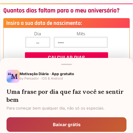
Quantos dias faltam para o meu aniversário?
Insira a sua data de nascimento:
Dia
Mês
Motivação Diária · App gratuito
by Pensador · iOS & Android
Uma frase por dia que faz você se sentir
Mensagens de Aniversário
bem
Para começar bem qualquer dia, não só os especiais.
FALTAM 3 DIAS PARA O MEU
FRASES PARA PADRINHO
ANIVERSÁRIO
Baixar grátis
EX-GENRO
AFILHADOS GÊMEOS