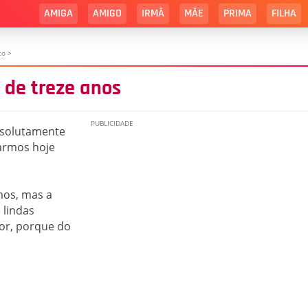
AMIGA
AMIGO
IRMÃ
MÃE
PRIMA
FILHA
to
>
 de treze anos
bsolutamente
tarmos hoje
mos, mas a
 lindas
or, porque do