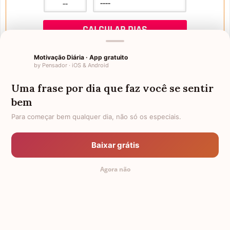
Motivação Diária · App gratuito
by Pensador · iOS & Android
Uma frase por dia que faz você se sentir
Mensagens de Aniversário
bem
Para começar bem qualquer dia, não só os especiais.
FALTAM 3 DIAS PARA O MEU
FRASES PARA PADRINHO
ANIVERSÁRIO
Baixar grátis
EX-GENRO
AFILHADOS GÊMEOS
Agora não
SOGRO PARA NORA
CUNHADO CHATO
TODAS AS CATEGORIAS