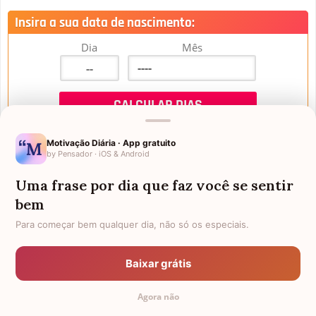
Insira a sua data de nascimento:
Dia
Mês
Motivação Diária · App gratuito
by Pensador · iOS & Android
Uma frase por dia que faz você se sentir
Mensagens de Aniversário
bem
Para começar bem qualquer dia, não só os especiais.
FALTAM 3 DIAS PARA O MEU
FRASES PARA PADRINHO
ANIVERSÁRIO
Baixar grátis
EX-GENRO
AFILHADOS GÊMEOS
Agora não
SOGRO PARA NORA
CUNHADO CHATO