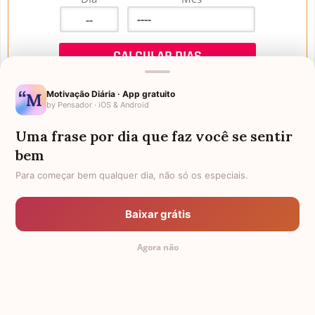
Motivação Diária · App gratuito
by Pensador · iOS & Android
Uma frase por dia que faz você se sentir
Mensagens de Aniversário
bem
Para começar bem qualquer dia, não só os especiais.
FALTAM 3 DIAS PARA O MEU
FRASES PARA PADRINHO
ANIVERSÁRIO
Baixar grátis
EX-GENRO
AFILHADOS GÊMEOS
Agora não
SOGRO PARA NORA
CUNHADO CHATO
TODAS AS CATEGORIAS