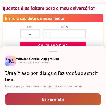
Quantos dias faltam para o meu aniversário?
Insira a sua data de nascimento:
Dia
Mês
Motivação Diária · App gratuito
by Pensador · iOS & Android
Uma frase por dia que faz você se sentir
Mensagens de Aniversário
bem
Para começar bem qualquer dia, não só os especiais.
FALTAM 3 DIAS PARA O MEU
FRASES PARA PADRINHO
ANIVERSÁRIO
Baixar grátis
EX-GENRO
AFILHADOS GÊMEOS