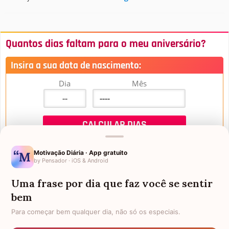
Quantos dias faltam para o meu aniversário?
Insira a sua data de nascimento:
Dia
Mês
Motivação Diária · App gratuito
by Pensador · iOS & Android
Uma frase por dia que faz você se sentir
Mensagens de Aniversário
bem
Para começar bem qualquer dia, não só os especiais.
FALTAM 3 DIAS PARA O MEU
FRASES PARA PADRINHO
ANIVERSÁRIO