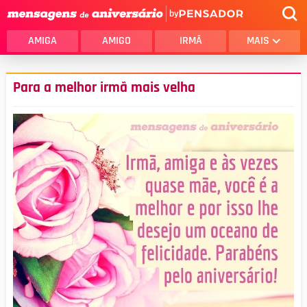
by
AMIGA
AMIGO
IRMÃ
MAIS
Para a melhor irmã mais velha