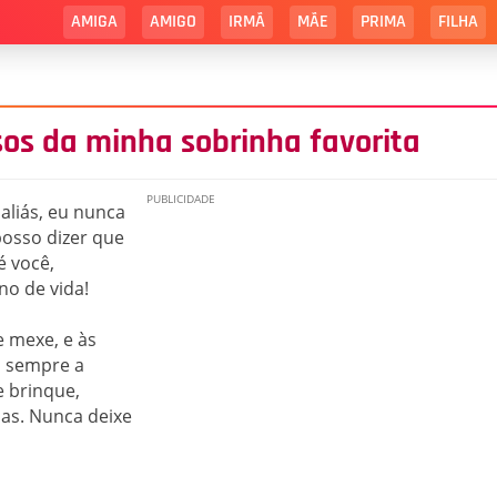
AMIGA
AMIGO
IRMÃ
MÃE
PRIMA
FILHA
sos da minha sobrinha favorita
aliás, eu nunca
posso dizer que
é você,
no de vida!
 mexe, e às
a sempre a
e brinque,
ias. Nunca deixe