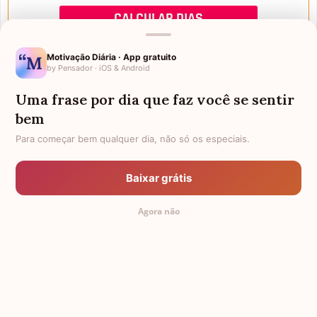
Motivação Diária · App gratuito
by Pensador · iOS & Android
Uma frase por dia que faz você se sentir
Mensagens de Aniversário
bem
Para começar bem qualquer dia, não só os especiais.
FALTAM 3 DIAS PARA O MEU
FRASES PARA PADRINHO
ANIVERSÁRIO
Baixar grátis
EX-GENRO
AFILHADOS GÊMEOS
Agora não
SOGRO PARA NORA
FRASES PARA IRMÃ MAIS VELHA
TODAS AS CATEGORIAS