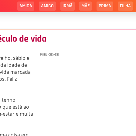
AMIGA
AMIGO
IRMÃ
MÃE
PRIMA
FILHA
éculo de vida
elho, sábio e
nda idade de
 vida marcada
s. Feliz
o tenho
o que está ao
-estar e muita
sma coisa em