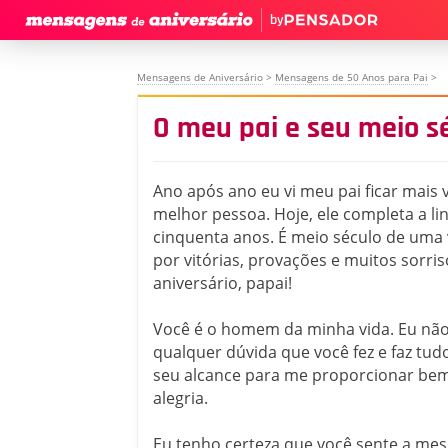
by
Mensagens de Aniversário
>
Mensagens de 50 Anos para Pai
>
O meu pai e seu meio s
Ano após ano eu vi meu pai ficar mais v
melhor pessoa. Hoje, ele completa a li
cinquenta anos. É meio século de uma
por vitórias, provações e muitos sorriso
aniversário, papai!
Você é o homem da minha vida. Eu nã
qualquer dúvida que você fez e faz tud
seu alcance para me proporcionar bem
alegria.
Eu tenho certeza que você sente a me