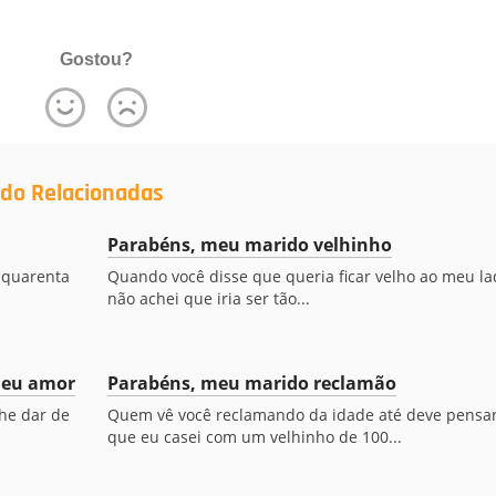
Gostou?
ado Relacionadas
Parabéns, meu marido velhinho
m quarenta
Quando você disse que queria ficar velho ao meu la
não achei que iria ser tão...
meu amor
Parabéns, meu marido reclamão
lhe dar de
Quem vê você reclamando da idade até deve pensa
que eu casei com um velhinho de 100...