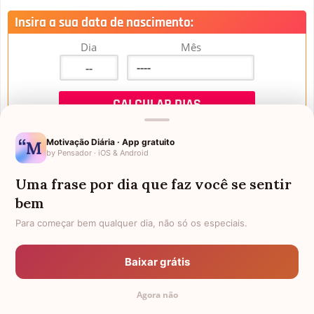
Insira a sua data de nascimento:
Dia
Mês
Motivação Diária · App gratuito
by Pensador · iOS & Android
Uma frase por dia que faz você se sentir
Mensagens de Aniversário
bem
Para começar bem qualquer dia, não só os especiais.
FALTAM 3 DIAS PARA O MEU
FRASES PARA PADRINHO
ANIVERSÁRIO
Baixar grátis
EX-GENRO
AFILHADOS GÊMEOS
Agora não
SOGRO PARA NORA
CUNHADO CHATO