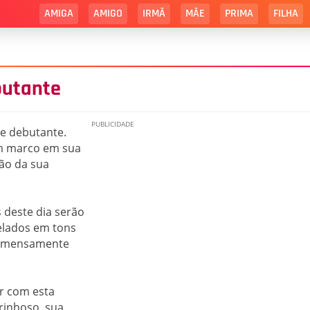
AMIGA
AMIGO
IRMÃ
MÃE
PRIMA
FILHA
butante
se debutante.
um marco em sua
ção da sua
deste dia serão
celados em tons
e imensamente
r com esta
arinhoso, sua