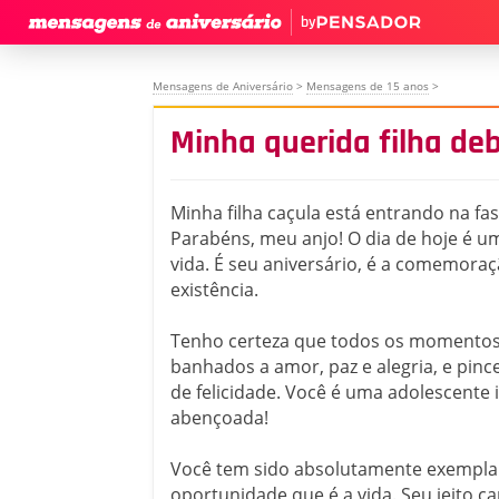
by
Mensagens de Aniversário
>
Mensagens de 15 anos
>
Minha querida filha de
Minha filha caçula está entrando na fa
Parabéns, meu anjo! O dia de hoje é 
vida. É seu aniversário, é a comemora
existência.
Tenho certeza que todos os momentos 
banhados a amor, paz e alegria, e pin
de felicidade. Você é uma adolescent
abençoada!
Você tem sido absolutamente exempla
oportunidade que é a vida. Seu jeito c