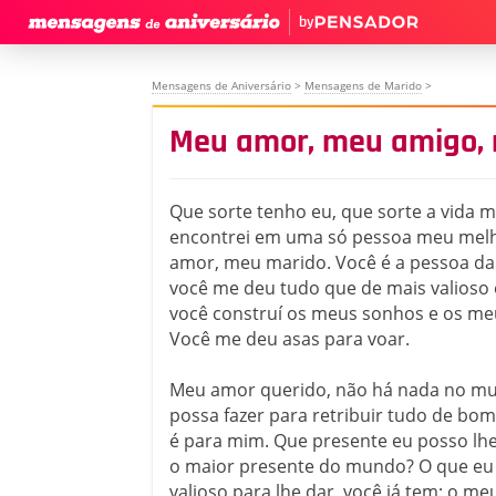
by
Mensagens de Aniversário
>
Mensagens de Marido
>
Meu amor, meu amigo,
Que sorte tenho eu, que sorte a vida m
encontrei em uma só pessoa meu mel
amor, meu marido. Você é a pessoa da
você me deu tudo que de mais valioso
você construí os meus sonhos e os meu
Você me deu asas para voar.
Meu amor querido, não há nada no m
possa fazer para retribuir tudo de bom
é para mim. Que presente eu posso lhe
o maior presente do mundo? O que eu
valioso para lhe dar, você já tem: o m