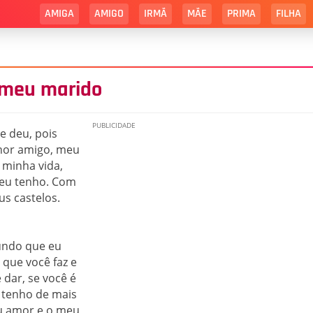
AMIGA
AMIGO
IRMÃ
MÃE
PRIMA
FILHA
 meu marido
e deu, pois
hor amigo, meu
 minha vida,
 eu tenho. Com
s castelos.
undo que eu
 que você faz e
 dar, se você é
 tenho de mais
eu amor e o meu