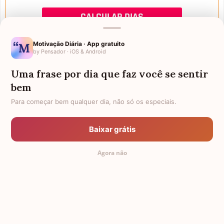
Motivação Diária · App gratuito
by Pensador · iOS & Android
Uma frase por dia que faz você se sentir
Mensagens de Aniversário
bem
Para começar bem qualquer dia, não só os especiais.
FALTAM 3 DIAS PARA O MEU
FRASES PARA PADRINHO
ANIVERSÁRIO
Baixar grátis
EX-GENRO
AFILHADOS GÊMEOS
Agora não
SOGRO PARA NORA
FRASES PARA IRMÃ MAIS VELHA
TODAS AS CATEGORIAS