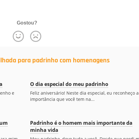
Gostou?
filhada para padrinho com homenagens
a
O dia especial do meu padrinho
tenho e
Feliz aniversário! Neste dia especial, eu reconheço a
importância que você tem na...
 um
Padrinho é o homem mais importante da
minha vida
para mim.
Meu padrinho, devo tudo a você. Desde que perdi 