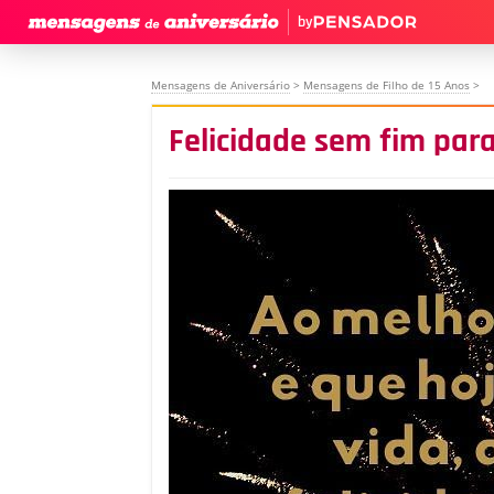
by
Mensagens de Aniversário
>
Mensagens de Filho de 15 Anos
>
Felicidade sem fim para