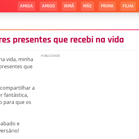
AMIGA
AMIGO
IRMÃ
MÃE
PRIMA
FILHA
es presentes que recebi na vida
ha vida, minha
presentes que
ompartilhar a
 fantástica,
do para que os
babado e
ersário!