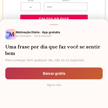
Motivação Diária · App gratuito
by Pensador · iOS & Android
Uma frase por dia que faz você se sentir
Mensagens de Aniversário
bem
Para começar bem qualquer dia, não só os especiais.
FALTAM 3 DIAS PARA O MEU
FRASES PARA PADRINHO
ANIVERSÁRIO
Baixar grátis
EX-GENRO
AFILHADOS GÊMEOS
Agora não
SOGRO PARA NORA
CUNHADO CHATO
TODAS AS CATEGORIAS