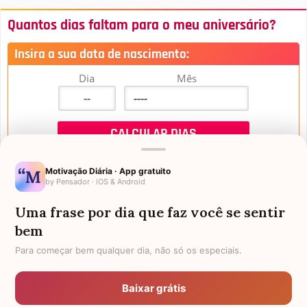
Quantos dias faltam para o meu aniversário?
Insira a sua data de nascimento:
Dia
Mês
Motivação Diária · App gratuito
by Pensador · iOS & Android
Uma frase por dia que faz você se sentir
Mensagens de Aniversário
bem
Para começar bem qualquer dia, não só os especiais.
FALTAM 3 DIAS PARA O MEU
FRASES PARA PADRINHO
ANIVERSÁRIO
Baixar grátis
EX-GENRO
AFILHADOS GÊMEOS