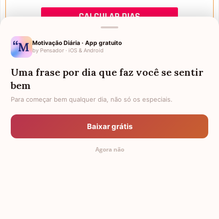
Motivação Diária · App gratuito
by Pensador · iOS & Android
Uma frase por dia que faz você se sentir
Mensagens de Aniversário
bem
Para começar bem qualquer dia, não só os especiais.
FALTAM 3 DIAS PARA O MEU
FRASES PARA PADRINHO
ANIVERSÁRIO
Baixar grátis
EX-GENRO
AFILHADOS GÊMEOS
Agora não
SOGRO PARA NORA
FRASES PARA IRMÃ MAIS VELHA
TODAS AS CATEGORIAS