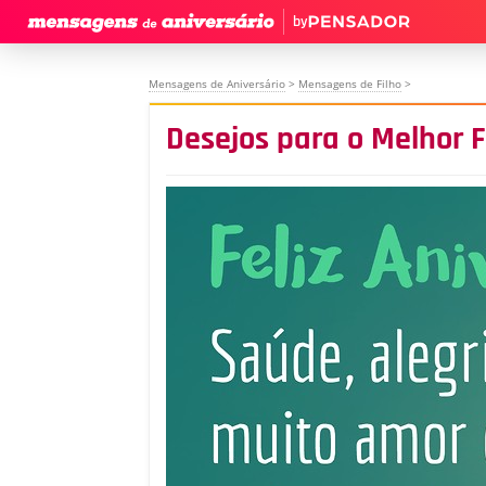
by
Mensagens de Aniversário
>
Mensagens de Filho
>
Desejos para o Melhor 