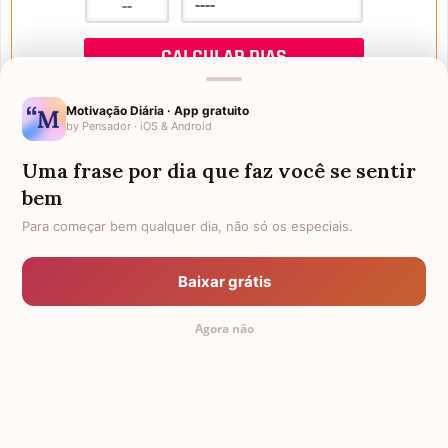
Motivação Diária · App gratuito
by Pensador · iOS & Android
Uma frase por dia que faz você se sentir
Mensagens de Aniversário
bem
Para começar bem qualquer dia, não só os especiais.
FALTAM 3 DIAS PARA O MEU
FRASES PARA PADRINHO
ANIVERSÁRIO
Baixar grátis
EX-GENRO
AFILHADOS GÊMEOS
Agora não
SOGRO PARA NORA
CUNHADO CHATO
TODAS AS CATEGORIAS