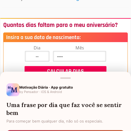
Quantos dias faltam para o meu aniversário?
Insira a sua data de nascimento:
Dia
Mês
Motivação Diária · App gratuito
by Pensador · iOS & Android
Uma frase por dia que faz você se sentir
Mensagens de Aniversário
bem
Para começar bem qualquer dia, não só os especiais.
FALTAM 3 DIAS PARA O MEU
FRASES PARA PADRINHO
ANIVERSÁRIO