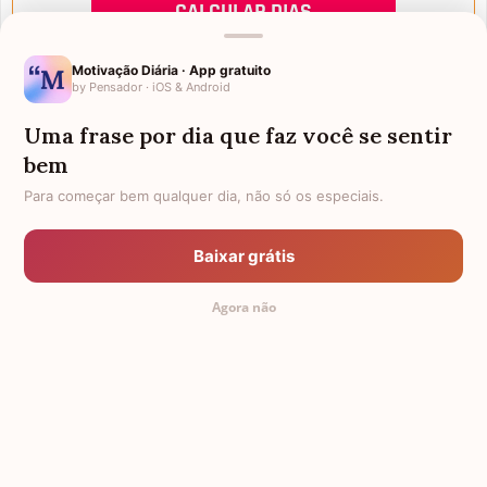
Motivação Diária · App gratuito
by Pensador · iOS & Android
Uma frase por dia que faz você se sentir
Mensagens de Aniversário
bem
Para começar bem qualquer dia, não só os especiais.
FALTAM 3 DIAS PARA O MEU
FRASES PARA PADRINHO
ANIVERSÁRIO
Baixar grátis
EX-GENRO
AFILHADOS GÊMEOS
Agora não
SOGRO PARA NORA
FRASES PARA IRMÃ MAIS VELHA
TODAS AS CATEGORIAS
© 2011-2026 Mensagem Aniversário