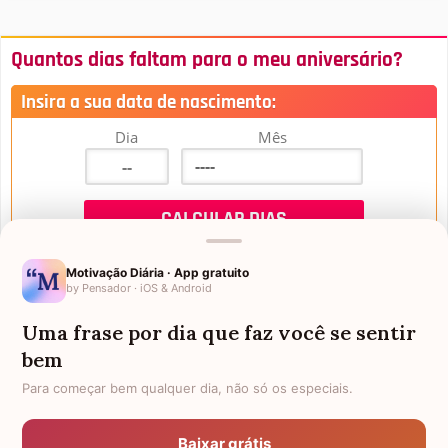
Quantos dias faltam para o meu aniversário?
Insira a sua data de nascimento:
Dia
Mês
Motivação Diária · App gratuito
by Pensador · iOS & Android
Uma frase por dia que faz você se sentir
Mensagens de Aniversário
bem
Para começar bem qualquer dia, não só os especiais.
FALTAM 3 DIAS PARA O MEU
FRASES PARA PADRINHO
ANIVERSÁRIO
Baixar grátis