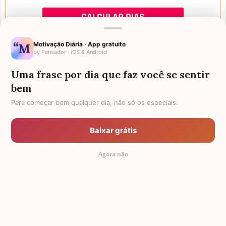
Motivação Diária · App gratuito
by Pensador · iOS & Android
Uma frase por dia que faz você se sentir
Mensagens de Aniversário
bem
Para começar bem qualquer dia, não só os especiais.
FALTAM 3 DIAS PARA O MEU
FRASES PARA PADRINHO
ANIVERSÁRIO
Baixar grátis
EX-GENRO
AFILHADOS GÊMEOS
Agora não
SOGRO PARA NORA
CUNHADO CHATO
TODAS AS CATEGORIAS