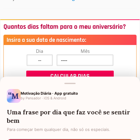
Quantos dias faltam para o meu aniversário?
Insira a sua data de nascimento:
Dia
Mês
Motivação Diária · App gratuito
by Pensador · iOS & Android
Uma frase por dia que faz você se sentir
Mensagens de Aniversário
bem
Para começar bem qualquer dia, não só os especiais.
FALTAM 3 DIAS PARA O MEU
FRASES PARA PADRINHO
ANIVERSÁRIO