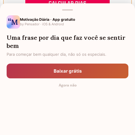
Motivação Diária · App gratuito
by Pensador · iOS & Android
Uma frase por dia que faz você se sentir
Mensagens de Aniversário
bem
Para começar bem qualquer dia, não só os especiais.
FALTAM 3 DIAS PARA O MEU
FRASES PARA PADRINHO
ANIVERSÁRIO
Baixar grátis
EX-GENRO
AFILHADOS GÊMEOS
Agora não
SOGRO PARA NORA
CUNHADO CHATO
TODAS AS CATEGORIAS
© 2011-2026 Mensagem Aniversário